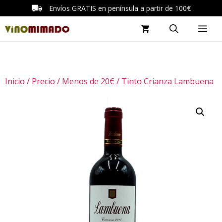
Saltar
Envíos GRATIS en península a partir de 100€
al
ME
contenido
Inicio
/
Precio
/
Menos de 20€
/ Tinto Crianza Lambuena