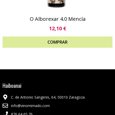
O Alborexar 4.0 Mencía
12,10
€
COMPRAR
Haiboanai
C. de Antonio Sangenis, 64, 50010 Zaragoza
info@vinomimado.com
876 64 65 76