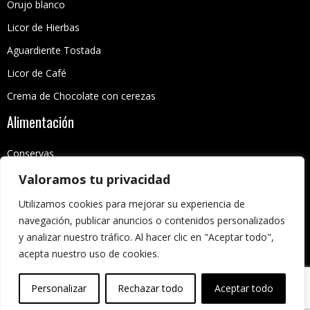
Orujo blanco
Licor de Hierbas
Aguardiente Tostada
Licor de Café
Crema de Chocolate con cerezas
Alimentación
Conservas
Dulces
Valoramos tu privacidad
Curados
Utilizamos cookies para mejorar su experiencia de
navegación, publicar anuncios o contenidos personalizados
Miel
y analizar nuestro tráfico. Al hacer clic en "Aceptar todo",
Azafrán
acepta nuestro uso de cookies.
Personalizar
Rechazar todo
Aceptar todo
Aviso legal
-
Política de privacidad
-
Política de cookies