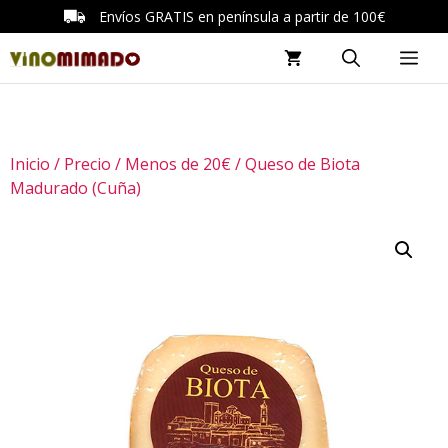
Saltar
Envíos GRATIS en península a partir de 100€
al
ME
contenido
Inicio
/
Precio
/
Menos de 20€
/ Queso de Biota
Madurado (Cuña)