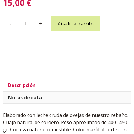
15,00
€
-
+
Añadir al carrito
Queso
de
Biota
Madurado
(Cuña)
cantidad
Descripción
Notas de cata
Elaborado con leche cruda de ovejas de nuestro rebaño.
Cuajo natural de cordero. Peso aproximado de 400- 450
gr. Corteza natural comestible. Color marfil al corte con